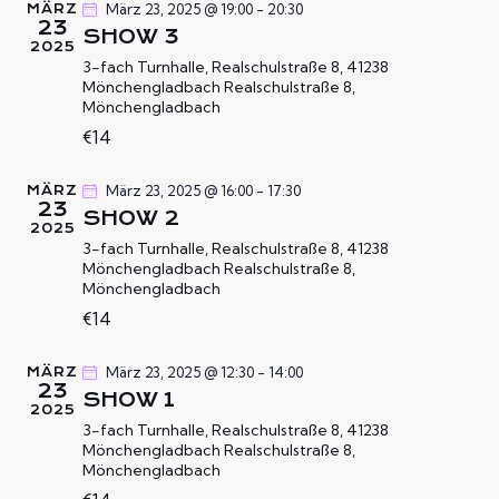
l
T
März 23, 2025 @ 19:00
-
20:30
MÄRZ
T
23
e
U
SHOW 3
2025
U
n
N
3-fach Turnhalle, Realschulstraße 8, 41238
.
N
G
Mönchengladbach
Realschulstraße 8,
Mönchengladbach
G
A
€14
N
E
S
N
März 23, 2025 @ 16:00
-
17:30
I
MÄRZ
S
23
SHOW 2
C
U
2025
H
3-fach Turnhalle, Realschulstraße 8, 41238
C
Mönchengladbach
Realschulstraße 8,
T
H
Mönchengladbach
E
E
€14
N
U
-
N
März 23, 2025 @ 12:30
-
14:00
MÄRZ
N
23
SHOW 1
D
A
2025
3-fach Turnhalle, Realschulstraße 8, 41238
A
V
Mönchengladbach
Realschulstraße 8,
N
I
Mönchengladbach
G
S