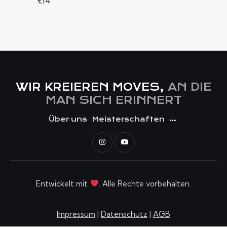
€14
A
I
T
C
I
H
O
T
N
E
N
WIR KREIEREN MOVES,
AN DIE
,
MAN SICH ERINNERT
N
A
Über uns
Meisterschaften
V
I
G
A
T
Entwickelt mit
. Alle Rechte vorbehalten.
I
O
Impressum
|
Datenschutz
|
AGB
N