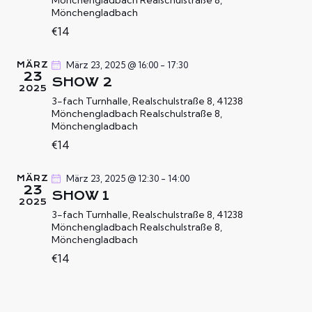
Mönchengladbach
Realschulstraße 8,
l
T
Mönchengladbach
T
e
U
€14
U
n
N
.
N
G
März 23, 2025 @ 16:00
-
17:30
MÄRZ
G
A
23
SHOW 2
N
E
2025
3-fach Turnhalle, Realschulstraße 8, 41238
S
N
Mönchengladbach
Realschulstraße 8,
I
S
Mönchengladbach
C
U
€14
H
C
T
H
März 23, 2025 @ 12:30
-
14:00
MÄRZ
E
23
SHOW 1
E
2025
N
3-fach Turnhalle, Realschulstraße 8, 41238
U
-
Mönchengladbach
Realschulstraße 8,
N
N
Mönchengladbach
D
A
€14
A
V
N
I
G
S