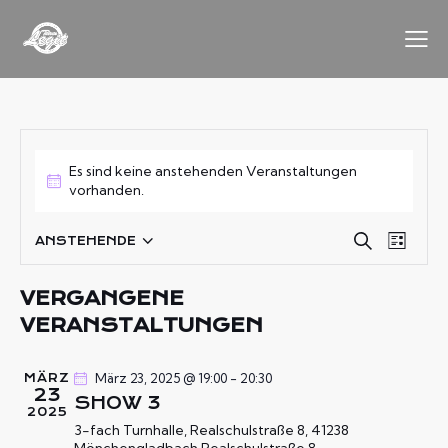
Es sind keine anstehenden Veranstaltungen
vorhanden.
V
V
S
ANSTEHENDE
L
D
u
E
E
i
c
a
R
R
s
VERGANGENE
h
t
A
t
A
e
VERANSTALTUNGEN
e
u
N
N
m
S
S
w
März 23, 2025 @ 19:00
-
20:30
MÄRZ
T
T
23
ä
SHOW 3
A
2025
A
h
L
3-fach Turnhalle, Realschulstraße 8, 41238
L